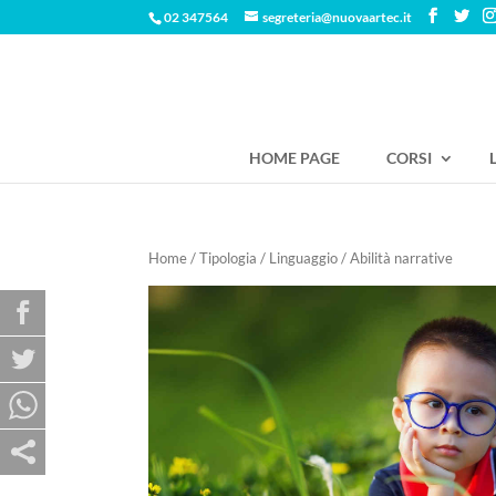
02 347564
segreteria@nuovaartec.it
HOME PAGE
CORSI
Home
/
Tipologia
/
Linguaggio
/ Abilità narrative