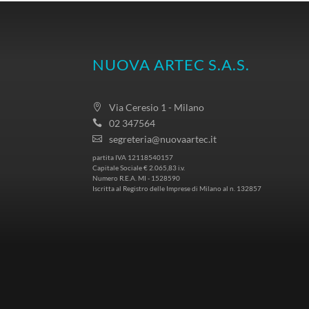
NUOVA ARTEC S.A.S.
Via Ceresio 1 - Milano
02 347564
segreteria@nuovaartec.it
partita IVA 12118540157
Capitale Sociale € 2.065,83 i.v.
Numero R.E.A. MI - 1528590
Iscritta al Registro delle Imprese di Milano al n. 132857