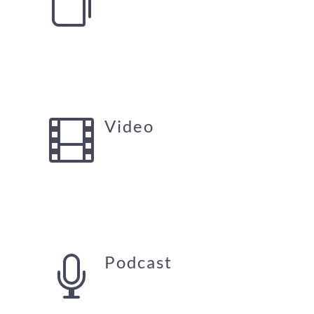

Video

Podcast
