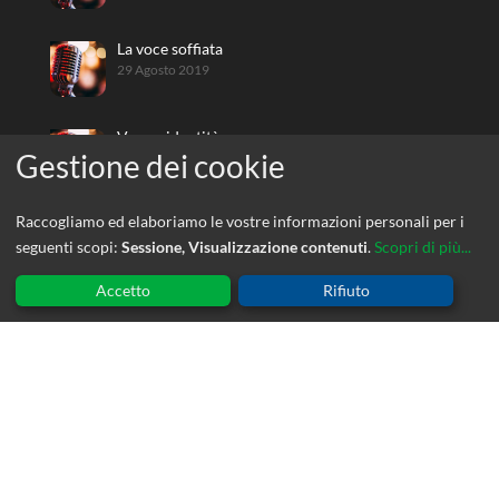
La voce soffiata
29 Agosto 2019
Voce e identità
29 Agosto 2019
Raccogliamo ed elaboriamo le vostre informazioni personali per i
seguenti scopi:
Sessione, Visualizzazione contenuti
.
Scopri di più...
CORSI
Accetto
Rifiuto
Io gioco – Io leggo
Scuola di
Vocologia Clinica
€
0,00
IVA inclusa
ed. 8
€
200,00
IVA
inclusa
L’identità vocale
€
450,00
IVA
inclusa