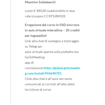
Massimo Soldateschi
costo € 300,00 suddivisibile in due
rate (coupon CC8YSJ8M50)
Erogazione del corso in FAD sincrona
in aula virtuale interattiva – 20 crediti
per logopedisti
Link alla chat di sostegno e tutoraggio
su Telegram
aula virtuale aperta sulla piattaforma
GoToMeeting
app di
connessione
https://global.gotomeetin
g.com/install/944640701
I link alla chat e all’aula verranno
comunicati ai corsisti all’atto della
iscrizione al corso