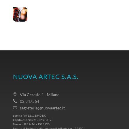
Voce e identità
NUOVA ARTEC S.A.S.
Via Ceresio 1 - Milano
02 347564
segreteria@nuovaartec.it
partita IVA 12118540157
Capitale Sociale € 2.065,83 i.v.
Numero R.E.A. MI - 1528590
Iscritta al Registro delle Imprese di Milano al n. 132857