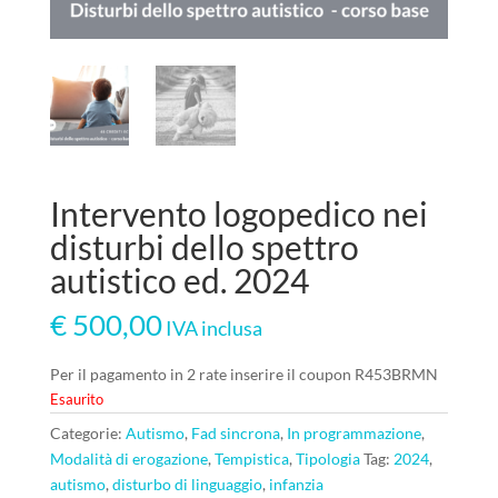
Intervento logopedico nei
disturbi dello spettro
autistico ed. 2024
€
500,00
IVA inclusa
Per il pagamento in 2 rate inserire il coupon R453BRMN
Esaurito
Categorie:
Autismo
,
Fad sincrona
,
In programmazione
,
Modalità di erogazione
,
Tempistica
,
Tipologia
Tag:
2024
,
autismo
,
disturbo di linguaggio
,
infanzia