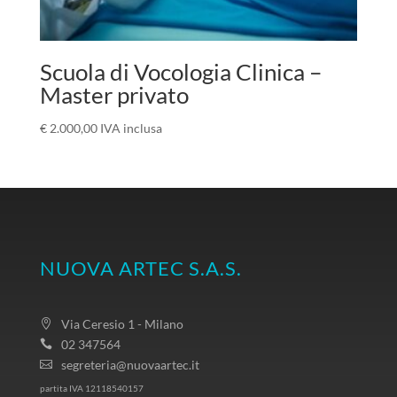
Scuola di Vocologia Clinica –
Master privato
€
2.000,00
IVA inclusa
NUOVA ARTEC S.A.S.
Via Ceresio 1 - Milano
02 347564
segreteria@nuovaartec.it
partita IVA 12118540157