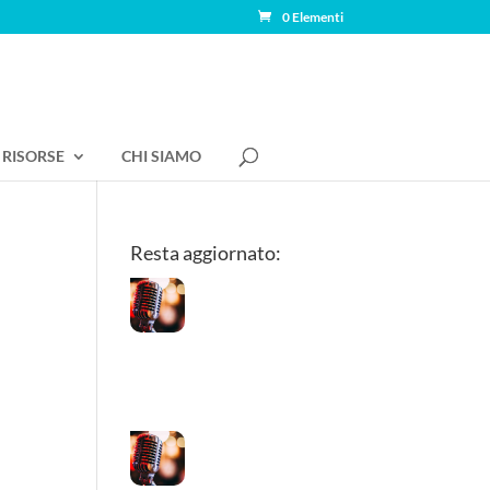
0 Elementi
RISORSE
CHI SIAMO
Resta aggiornato:
I luoghi della cura
La voce soffiata