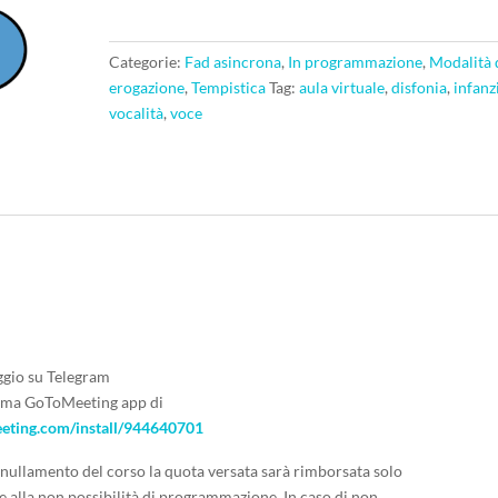
fragili
della
voce
Categorie:
Fad asincrona
,
In programmazione
,
Modalità 
quantità
erogazione
,
Tempistica
Tag:
aula virtuale
,
disfonia
,
infanz
vocalità
,
voce
aggio su Telegram
forma GoToMeeting app di
meeting.com/install/944640701
annullamento del corso la quota versata sarà rimborsata solo
e alla non possibilità di programmazione. In caso di non