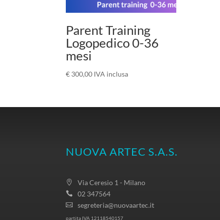
Parent Training
Logopedico 0-36
mesi
€
300,00
IVA inclusa
NUOVA ARTEC S.A.S.
Via Ceresio 1 - Milano
02 347564
segreteria@nuovaartec.it
partita IVA 12118540157