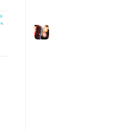
di
ia
,
Voce e identità