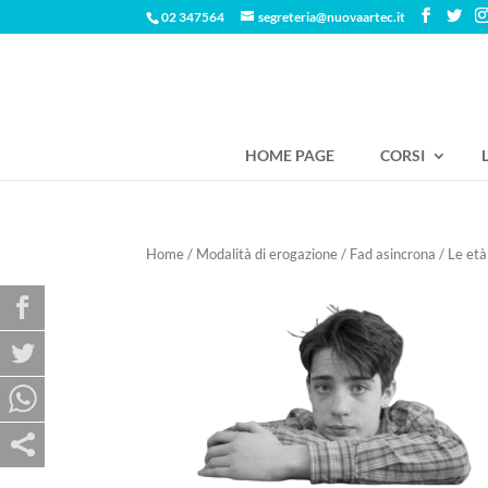
02 347564
segreteria@nuovaartec.it
HOME PAGE
CORSI
Home
/
Modalità di erogazione
/
Fad asincrona
/ Le età 