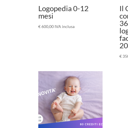
Logopedia 0-12
Il
mesi
co
36
€
600,00
IVA inclusa
lo
fa
20
€
35