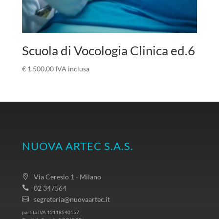
Scuola di Vocologia Clinica ed.6
€
1.500,00
IVA inclusa
NUOVA ARTEC S.A.S.
Via Ceresio 1 - Milano
02 347564
segreteria@nuovaartec.it
partita IVA 12118540157