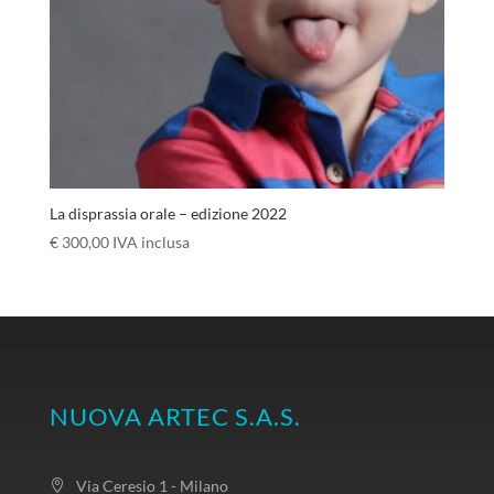
La disprassia orale – edizione 2022
€
300,00
IVA inclusa
NUOVA ARTEC S.A.S.
Via Ceresio 1 - Milano