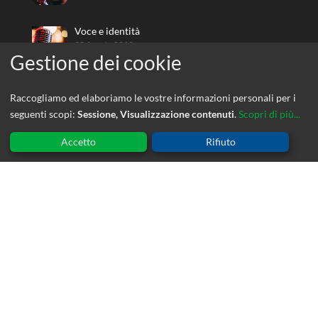
Voce e identità
29 Agosto 2019
Raccogliamo ed elaboriamo le vostre informazioni personali per i
CORSI
seguenti scopi:
Sessione, Visualizzazione contenuti
.
Scopri di più...
Accetto
Rifiuto
Io gioco – Io leggo
Scuola di
Vocologia Clinica
€
0,00
IVA inclusa
ed. 8
€
200,00
IVA
inclusa
L’identità vocale
€
450,00
IVA
inclusa