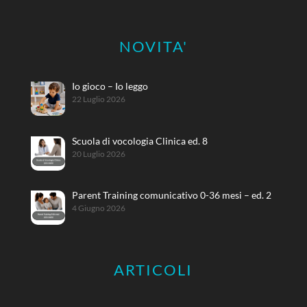
NOVITA'
Io gioco – Io leggo
22 Luglio 2026
Scuola di vocologia Clinica ed. 8
20 Luglio 2026
Parent Training comunicativo 0-36 mesi – ed. 2
4 Giugno 2026
ARTICOLI