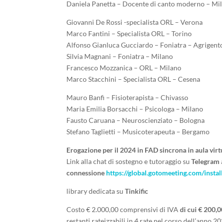
Daniela Panetta – Docente di canto moderno – Mi
Giovanni De Rossi -specialista ORL – Verona
Marco Fantini – Specialista ORL – Torino
Alfonso Gianluca Gucciardo – Foniatra – Agrigent
Silvia Magnani – Foniatra – Milano
Francesco Mozzanica – ORL – Milano
Marco Stacchini – Specialista ORL – Cesena
Mauro Banfi – Fisioterapista – Chivasso
Maria Emilia Borsacchi – Psicologa – Milano
Fausto Caruana – Neuroscienziato – Bologna
Stefano Taglietti – Musicoterapeuta – Bergamo
Erogazione per il 2024 in FAD sincrona in aula virt
Link alla chat di sostegno e tutoraggio su
Telegram
connessione
https://global.gotomeeting.com/inst
library dedicata su
Tinkific
Costo € 2.000,00 comprensivi di IVA
di cui € 200,0
restanti rateizzabili in 4 rate nel corso dell’anno 2