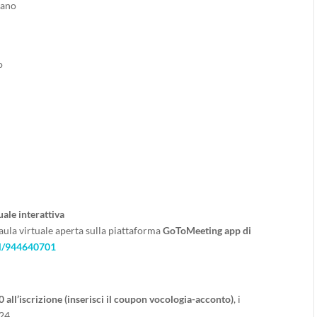
lano
o
uale interattiva
aula virtuale aperta sulla piattaforma
GoToMeeting app di
all/944640701
0 all’iscrizione (inserisci il coupon vocologia-acconto)
, i
024