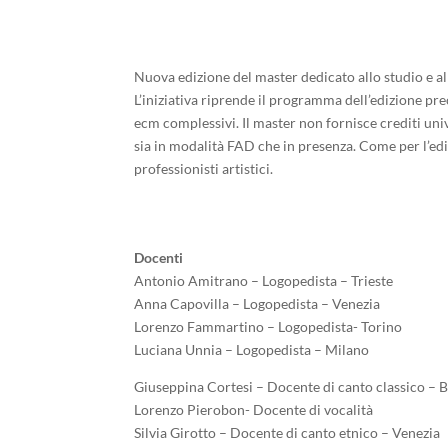
Nuova edizione del master dedicato allo studio e all
L’iniziativa riprende il programma dell’edizione pr
ecm complessivi. Il master non fornisce crediti uni
sia in modalità FAD che in presenza. Come per l’ed
professionisti artistici.
Docenti
Antonio Amitrano – Logopedista – Trieste
Anna Capovilla – Logopedista – Venezia
Lorenzo Fammartino – Logopedista- Torino
Luciana Unnia – Logopedista – Milano
Giuseppina Cortesi – Docente di canto classico –
Lorenzo Pierobon- Docente di vocalità
Silvia Girotto – Docente di canto etnico – Venezia