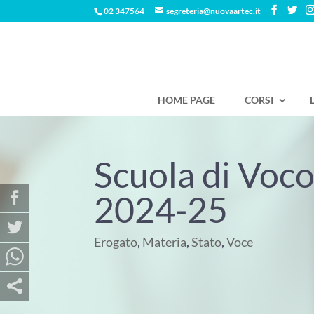
02 347564
segreteria@nuovaartec.it
HOME PAGE
CORSI
Scuola di Voco
2024-25
Erogato
,
Materia
,
Stato
,
Voce