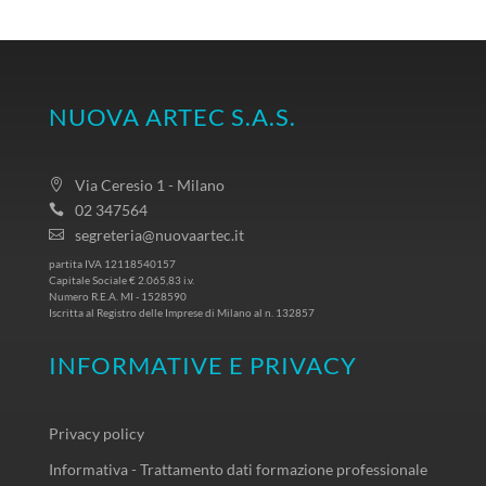
NUOVA ARTEC S.A.S.
Via Ceresio 1 - Milano
02 347564
segreteria@nuovaartec.it
partita IVA 12118540157
Capitale Sociale € 2.065,83 i.v.
Numero R.E.A. MI - 1528590
Iscritta al Registro delle Imprese di Milano al n. 132857
INFORMATIVE E PRIVACY
Privacy policy
Informativa - Trattamento dati formazione professionale