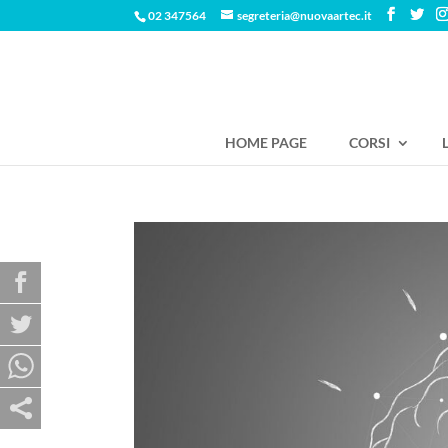
02 347564
segreteria@nuovaartec.it
HOME PAGE
CORSI