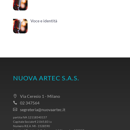
Voce e identità
NUOVA ARTEC S.A.S.
Via Ceresio 1 - Milano
02 347564
segreteria@nuovaartec.it
partita IVA 12118540157
Capitale Sociale € 2.065,83 i.v.
Numero R.E.A. MI - 1528590