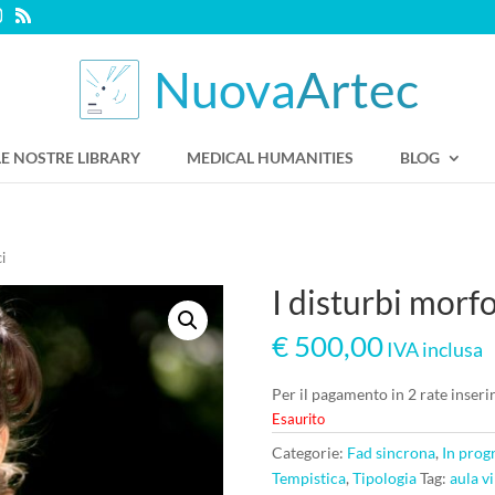
LE NOSTRE LIBRARY
MEDICAL HUMANITIES
BLOG
ci
I disturbi morfo
€
500,00
IVA inclusa
Per il pagamento in 2 rate inse
Esaurito
Categorie:
Fad sincrona
,
In pro
Tempistica
,
Tipologia
Tag:
aula vi