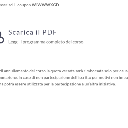
inserisci il coupon
WJWWWXGD
Scarica il PDF

Leggi il programma completo del corso
o di annullamento del corso la quota versata sarà rimborsata solo per cau
mmazione. In caso di non partecipazione dell’iscritto per motivi non imput
potrà essere utilizzata per la partecipazione a un’altra iniziativa.