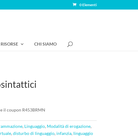
0 Elementi
RISORSE
CHI SIAMO
sintattici
rire il coupon R453BRMN
grammazione
,
Linguaggio
,
Modalità di erogazione
,
rtuale
,
disturbo di linguaggio
,
infanzia
,
linguaggio