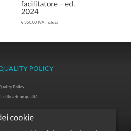
facilitatore – ed.
2024
€
350,00
IVA inclusa
QUALITY POLICY
Quality Policy
Certificazione qualità
SOCIAL