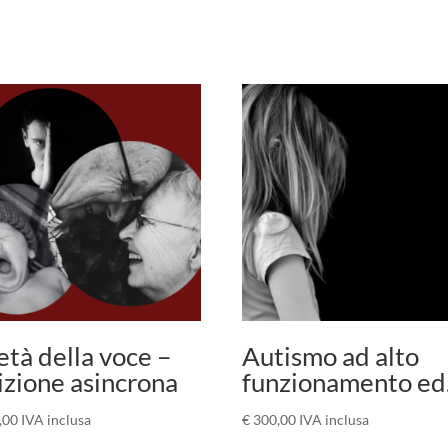
età della voce –
Autismo ad alto
izione asincrona
funzionamento ed
,00
IVA inclusa
€
300,00
IVA inclusa