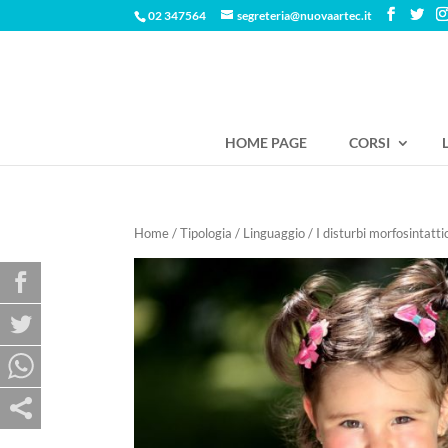
02 347564
segreteria@nuovaartec.it
HOME PAGE
CORSI
Home
/
Tipologia
/
Linguaggio
/ I disturbi morfosintatti