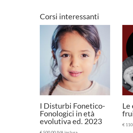
Corsi interessanti
I Disturbi Fonetico-
Le 
Fonologici in età
fru
evolutiva ed. 2023
€
110
€
500,00
IVA inclusa