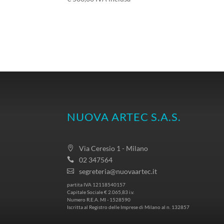
NUOVA ARTEC S.A.S.
Via Ceresio 1 - Milano
02 347564
segreteria@nuovaartec.it
partita IVA 12118540157
Capitale Sociale € 2.065,83 i.v.
Numero R.E.A. MI - 1528590
Iscritta al Registro delle Imprese di Milano al n. 132857