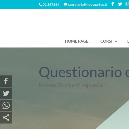
02 347564
segreteria@nuovaartec.it
HOME PAGE
CORSI
Questionario e
Risorse
,
Strumenti logopedici