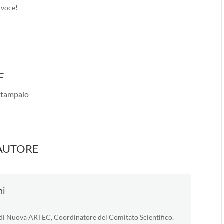
 voce!
F
 stampalo
AUTORE
ni
di Nuova ARTEC, Coordinatore del Comitato Scientifico.