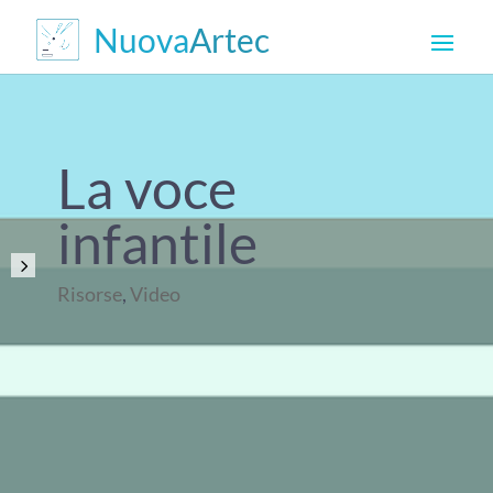
La voce
infantile
Risorse
,
Video