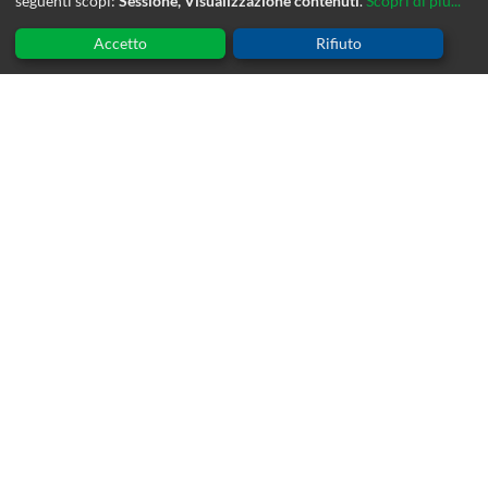
seguenti scopi:
Sessione, Visualizzazione contenuti
.
Scopri di più...
Accetto
Rifiuto
NOVITA'
Io gioco – Io leggo
22 Luglio 2026
Scuola di vocologia Clinica ed. 8
20 Luglio 2026
Parent Training comunicativo 0-36 mesi – ed. 2
4 Giugno 2026