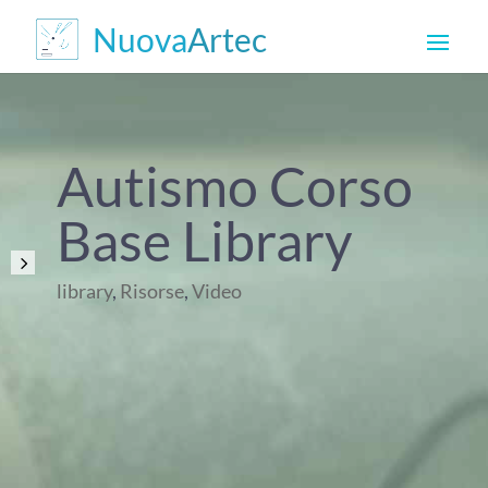
Autismo Corso
Base Library
library
,
Risorse
,
Video