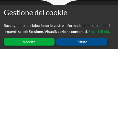
Raccogliamo ed elaboriamo le vostre informazioni personali per i
seguenti scopi:
Sessione, Visualizzazione contenuti
.
Scopri di più...
NOVITA'
Accetto
Rifiuto
Io gioco – Io leggo
22 Luglio 2026
Scuola di vocologia Clinica ed. 8
20 Luglio 2026
Parent Training comunicativo 0-36 mesi – ed. 2
4 Giugno 2026