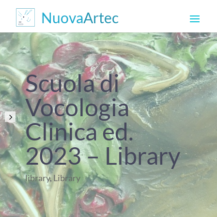
Scuola di
Vocologia
Clinica ed.
2023 – Library
library
,
Library