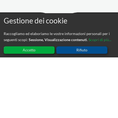
Raccogliamo ed elaboriamo le vostre informazioni personali per i
seguenti scopi:
Sessione, Visualizzazione contenuti
.
Scopri di più...
NOVITA'
Accetto
Rifiuto
Io gioco – Io leggo
22 Luglio 2026
Scuola di vocologia Clinica ed. 8
20 Luglio 2026
Parent Training comunicativo 0-36 mesi – ed. 2
4 Giugno 2026