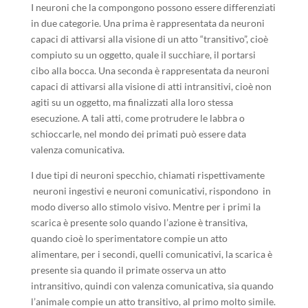
I neuroni che la compongono possono essere differenziati
in due categorie. Una prima è rappresentata da neuroni
capaci di attivarsi alla visione di un atto “transitivo”, cioè
compiuto su un oggetto, quale il succhiare, il portarsi
cibo alla bocca. Una seconda è rappresentata da neuroni
capaci di attivarsi alla visione di atti intransitivi, cioè non
agiti su un oggetto, ma finalizzati alla loro stessa
esecuzione. A tali atti, come protrudere le labbra o
schioccarle, nel mondo dei primati può essere data
valenza comunicativa.
I due tipi di neuroni specchio, chiamati rispettivamente
neuroni ingestivi e neuroni comunicativi, rispondono in
modo diverso allo stimolo visivo. Mentre per i primi la
scarica è presente solo quando l’azione è transitiva,
quando cioè lo sperimentatore compie un atto
alimentare, per i secondi, quelli comunicativi, la scarica è
presente sia quando il primate osserva un atto
intransitivo, quindi con valenza comunicativa, sia quando
l’animale compie un atto transitivo, al primo molto simile.