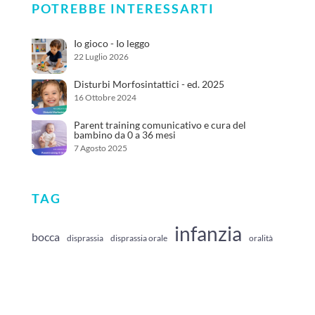
POTREBBE INTERESSARTI
Io gioco - Io leggo
22 Luglio 2026
Disturbi Morfosintattici - ed. 2025
16 Ottobre 2024
Parent training comunicativo e cura del
bambino da 0 a 36 mesi
7 Agosto 2025
TAG
infanzia
bocca
disprassia
disprassia orale
oralità