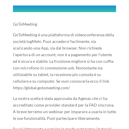
GoToMeeting
GoToMeeting è una piattaforma di videoconferenza della
società logMeIn. Puoi accedervi facilmente, sia
scaricando una App, sia dal browser. Non richiede
l’apertura di un account, non è a pagamento per l’utente
ed è sicura e stabile. La fruizione migliore si ha con cuffia
con microfono in connessione usb. Nonostante sia
utilizzabile su tablet, la recezione più comoda è su
cellulare e su computer. Se vuoi conoscerla ecco il link
https://global.gotomeeting.com/
La nostra scelta è stata approvata da Agenas che ci ha
accreditato come provider standard per la FAD sincrona.
A breve terremo un webinar per imparare a usarla in tutte
le sue funzionalità. Puoi partecipare liberamente.
Se sei interessato a seguire in modo autonomo i tutorial,