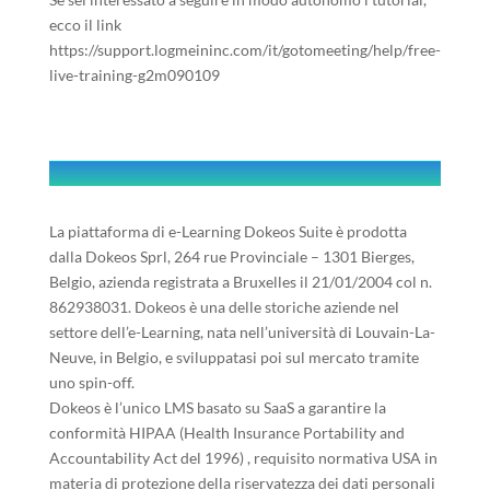
ecco il link
https://support.logmeininc.com/it/gotomeeting/help/free-
live-training-g2m090109
La piattaforma di e-Learning Dokeos Suite è prodotta
dalla Dokeos Sprl, 264 rue Provinciale – 1301 Bierges,
Belgio, azienda registrata a Bruxelles il 21/01/2004 col n.
862938031. Dokeos è una delle storiche aziende nel
settore dell’e-Learning, nata nell’università di Louvain-La-
Neuve, in Belgio, e sviluppatasi poi sul mercato tramite
uno spin-off.
Dokeos è l’unico LMS basato su SaaS a garantire la
conformità HIPAA (Health Insurance Portability and
Accountability Act del 1996) , requisito normativa USA in
materia di protezione della riservatezza dei dati personali