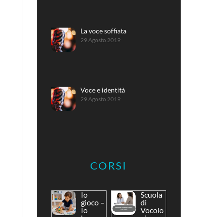
La voce soffiata
29 Agosto 2019
Voce e identità
29 Agosto 2019
CORSI
Io
Scuola
gioco –
di
Io
Vocolo