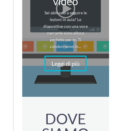
video
Sei abituato a seguire le
lezioni in aula? Le
diapositive con una voce
narrante sono allora
perfette per te. Ti
condurranno in...
Leggi di più
DOVE