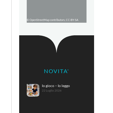
© OpenStreetMap contributors, CC-BY-SA
NOVITA'
Io gioco – Io leggo
22 Luglio 2026