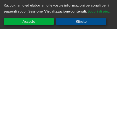
Raccogliamo ed elaboriamo le vostre informazioni personali per i
seguenti scopi:
Sessione, Visualizzazione contenuti
.
Scopri di più...
© OpenStreetMap contributors, CC-BY-SA
Accetto
Rifiuto
NOVITA'
Io gioco – Io leggo
22 Luglio 2026
Scuola di vocologia Clinica ed. 8
20 Luglio 2026